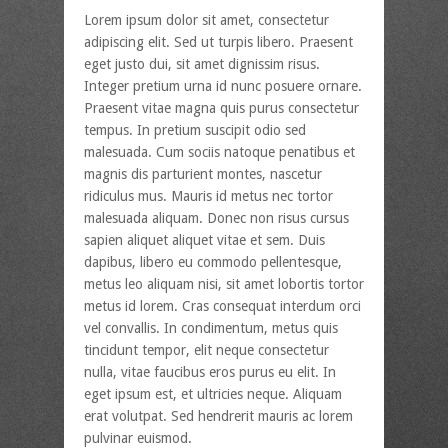
Lorem ipsum dolor sit amet, consectetur
adipiscing elit. Sed ut turpis libero. Praesent
eget justo dui, sit amet dignissim risus.
Integer pretium urna id nunc posuere ornare.
Praesent vitae magna quis purus consectetur
tempus. In pretium suscipit odio sed
malesuada. Cum sociis natoque penatibus et
magnis dis parturient montes, nascetur
ridiculus mus. Mauris id metus nec tortor
malesuada aliquam. Donec non risus cursus
sapien aliquet aliquet vitae et sem. Duis
dapibus, libero eu commodo pellentesque,
metus leo aliquam nisi, sit amet lobortis tortor
metus id lorem. Cras consequat interdum orci
vel convallis. In condimentum, metus quis
tincidunt tempor, elit neque consectetur
nulla, vitae faucibus eros purus eu elit. In
eget ipsum est, et ultricies neque. Aliquam
erat volutpat. Sed hendrerit mauris ac lorem
pulvinar euismod.